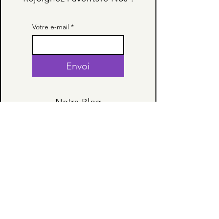
Votre e-mail
*
Envoi
Notre Blog
Nos Spectacles
Les Évènements
INFORMATIONS
Horaire