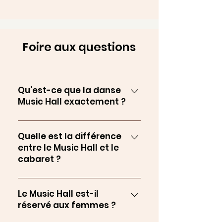
Foire aux questions
Qu’est-ce que la danse
Music Hall exactement ?
Le Music Hall est une danse
inspirée des spectacles de cabaret
Quelle est la différence
entre le Music Hall et le
et de revue, mêlant jazz, glamour
cabaret ?
et expressivité scénique. Elle met
l’accent sur la présence, la
Le cabaret met surtout l’accent sur
prestance et la synchronisation,
la sensualité et la mise en scène,
Le Music Hall est-il
avec des mouvements élégants et
réservé aux femmes ?
tandis que le Music Hall se
rythmés, parfois accompagnés de
concentre davantage sur la
chapeaux, plumes ou accessoires